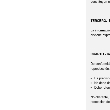
constituyen n
TERCERO.- P
La información
dispone expre
CUARTO.- Re
De conformid
reproducción,
Es preciso 
No debe des
Debe refere
No obstante, l
protección de