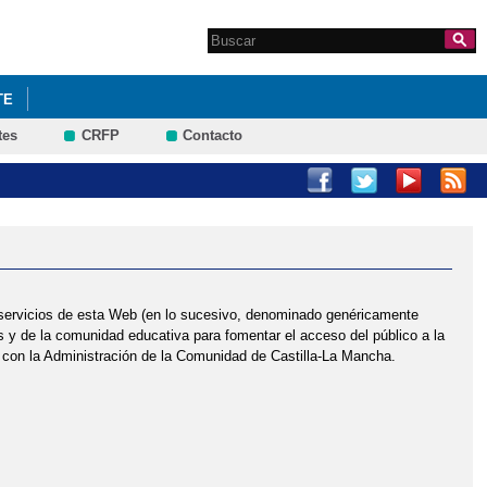
Search this site
Formulario de
búsqueda
TE
tes
CRFP
Contacto
 DE NOVIEMBRE
HALLOWEEN 2021
HALLOWEEN 2021
s servicios de esta Web (en lo sucesivo, denominado genéricamente
 y de la comunidad educativa para fomentar el acceso del público a la
nes con la Administración de la Comunidad de Castilla-La Mancha.