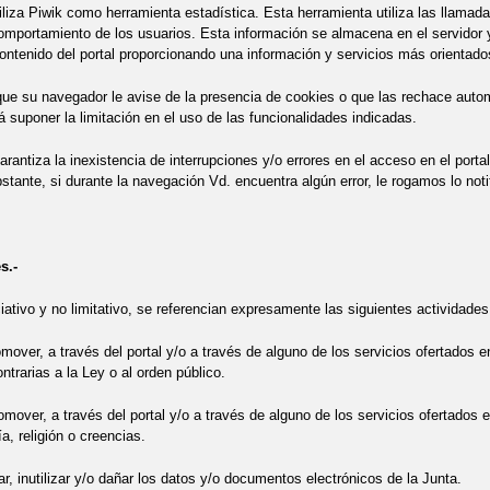
tiliza Piwik como herramienta estadística. Esta herramienta utiliza las llamad
comportamiento de los usuarios. Esta información se almacena en el servidor y
contenido del portal proporcionando una información y servicios más orientado
ue su navegador le avise de la presencia de cookies o que las rechace autom
rá suponer la limitación en el uso de las funcionalidades indicadas.
arantiza la inexistencia de interrupciones y/o errores en el acceso en el porta
tante, si durante la navegación Vd. encuentra algún error, le rogamos lo notif
s.-
ciativo y no limitativo, se referencian expresamente las siguientes actividades
romover, a través del portal y/o a través de alguno de los servicios ofertados 
ntrarias a la Ley o al orden público.
romover, a través del portal y/o a través de alguno de los servicios ofertados
a, religión o creencias.
rar, inutilizar y/o dañar los datos y/o documentos electrónicos de la Junta.