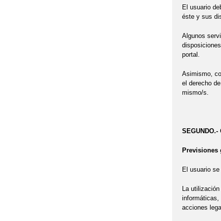
El usuario de
éste y sus di
Algunos servi
disposiciones
portal.
Asimismo, con
el derecho de
mismo/s.
SEGUNDO.- 
Previsiones 
El usuario se
La utilizació
informáticas,
acciones lega