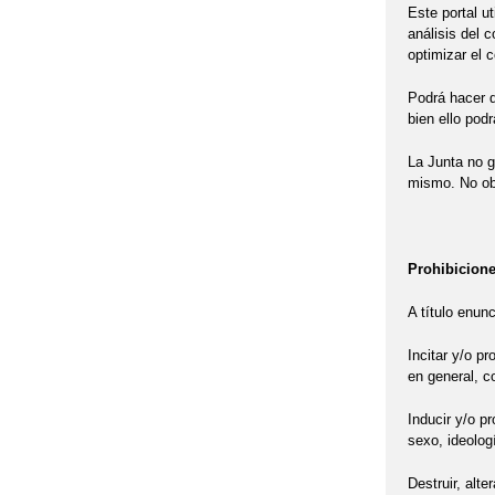
Este portal u
análisis del 
optimizar el 
Podrá hacer q
bien ello pod
La Junta no g
mismo. No obs
Prohibicione
A título enun
Incitar y/o p
en general, co
Inducir y/o p
sexo, ideologí
Destruir, alte