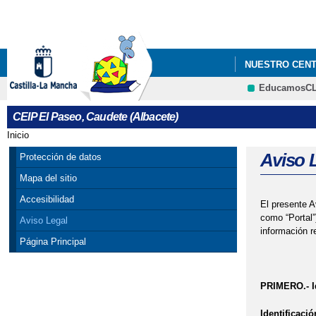
NUESTRO CEN
EducamosC
DÍA INTERNACI
CEIP El Paseo, Caudete (Albacete)
VIDEO DE ACTI
Inicio
Se encuentra usted aquí
Aviso 
Protección de datos
Mapa del sitio
Accesibilidad
El presente A
como “Portal”
Aviso Legal
información r
Página Principal
PRIMERO.- Id
Identificació