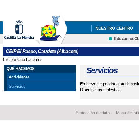
Pa
co
pri
NUESTRO CENTRO
EducamosC
DÍA INTERNACIONAL 
CRFP
CEIP El Paseo, Caudete (Albacete)
HALLOWEEN 2021
Inicio
»
Qué hacemos
Se encuentra usted aquí
Servicios
QUÉ HACEMOS
Actividades
En breve se pondrá a su disposic
Servicios
Disculpe las molestias.
Protección de datos
Mapa del sit