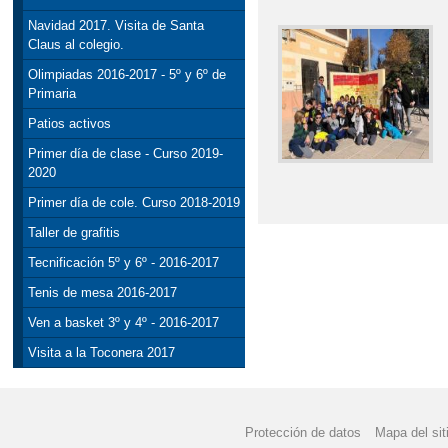
Navidad 2017. Visita de Santa
Claus al colegio.
Olimpiadas 2016-2017 - 5º y 6º de
Primaria
Patios activos
Primer día de clase - Curso 2019-
2020
Primer día de cole. Curso 2018-2019
Taller de grafitis
Tecnificación 5º y 6º - 2016-2017
Tenis de mesa 2016-2017
Ven a basket 3º y 4º - 2016-2017
Visita a la Toconera 2017
Protección de datos
Mapa del sit