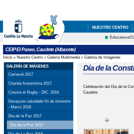
Pa
co
pri
NUESTRO CENTRO
EducamosC
DÍA INTERNACIONAL 
CRFP
CEIP El Paseo, Caudete (Albacete)
HALLOWEEN 2021
Inicio
»
Nuestro Centro
»
Galería Multimedia
»
Galería de Imágenes
Se encuentra usted aquí
Día de la Const
GALERÍA DE IMÁGENES
Carnaval 2017
Charala Autoestima 2017
Celebración del Día de la Co
Caudete.
Conoce el Rugby - DIC. 2016
Desayuno saludable fin de trimestre
- Marzo 2018
Día de la Paz 2017
Día de la Paz 2017
Día de La Paz 2018