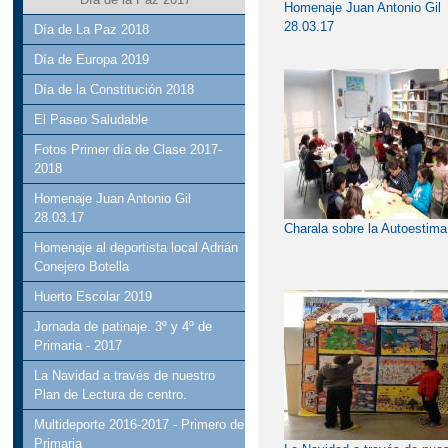
Homenaje Juan Antonio Gil
28.03.17
Día de La Paz 2018
Día de Europa 2019
Día de la Constitución 2018
El Paseo Saludable
Fotos Primer día de Clase 2017-
2018
Homenaje Juan Antonio Gil
28.03.17
Charala sobre la Autoestima
Homenaje al deportista local Adrián
Conejero Botella
Huerto Escolar 2019
Jornada de patinaje. 3º y 4º de
Primaria - 2017
La Navidad a través de nuestro
Plan de Lectura de centro.
Multideporte 2016-2017 - Primero de
Primaria