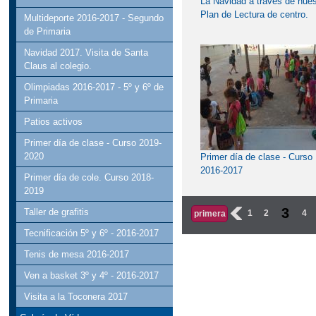
La Navidad a través de nues
Plan de Lectura de centro.
Multideporte 2016-2017 - Segundo
de Primaria
Navidad 2017. Visita de Santa
Claus al colegio.
Olimpiadas 2016-2017 - 5º y 6º de
Primaria
Patios activos
Primer día de clase - Curso 2019-
2020
Primer día de clase - Curso
2016-2017
Primer día de cole. Curso 2018-
2019
3
Taller de grafitis
‹
1
2
4
primera
Tecnificación 5º y 6º - 2016-2017
Tenis de mesa 2016-2017
Ven a basket 3º y 4º - 2016-2017
Visita a la Toconera 2017